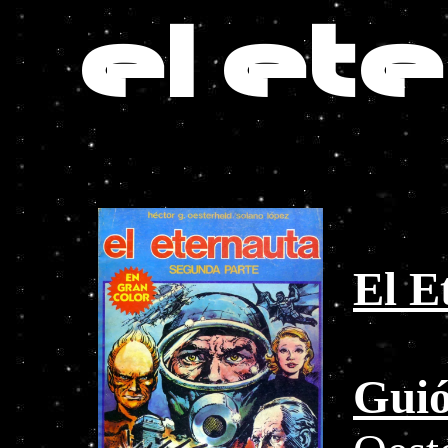
el et
El E
Guió